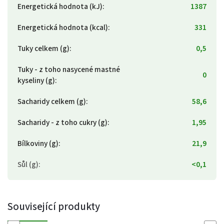
Energetická hodnota (kJ)
:
1387
Energetická hodnota (kcal)
:
331
Tuky celkem (g)
:
0,5
Tuky - z toho nasycené mastné
0
kyseliny (g)
:
Sacharidy celkem (g)
:
58,6
Sacharidy - z toho cukry (g)
:
1,95
Bílkoviny (g)
:
21,9
Sůl (g)
:
<0,1
Související produkty