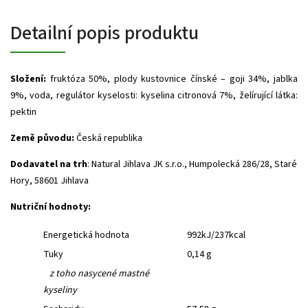
Detailní popis produktu
Složení:
fruktóza 50%, plody kustovnice čínské – goji 34%, jablka
9%, voda, regulátor kyselosti: kyselina citronová 7%, želírující látka:
pektin
Země původu:
Česká republika
Dodavatel na trh
: Natural Jihlava JK s.r.o., Humpolecká 286/28, Staré
Hory, 58601 Jihlava
Nutriční hodnoty:
Energetická hodnota
992kJ/237kcal
Tuky
0,14 g
z toho nasycené mastné
kyseliny