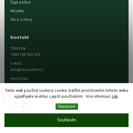
Čaje a káva
Novinky
Akce a slevy
Kontakt
TELEFON
+420 735 503 273
E-MAIL
info@dsmarket.cz
PRODEJNA
Dlouhá 90, 763 15 Slušovice
Tento web používá soubory cookie. Dalším procházením tohoto webu
vyjadřujete souhlas s jejich používáním.. Více informací
zde
.
Napsat nám
Prodejna a otevírací doba
Nastavení
Vytvořil Shoptet
Copyright 2026
DS MARKET
. Všechna práva
Souhlasím
vyhrazena.
Upravit nastavení cookies
Vytvořil
Shoptet
| Design
Shoptak.cz