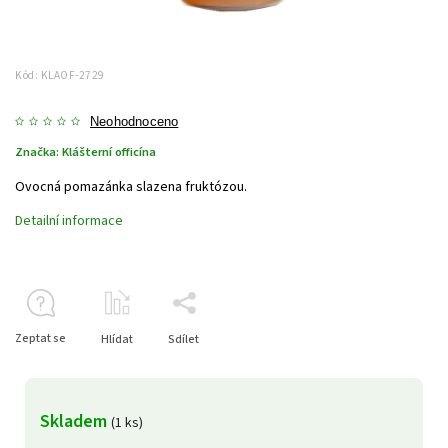
Kód:
KLAOF-2729
Neohodnoceno
Značka:
Klášterní officína
Ovocná pomazánka slazena fruktózou.
Detailní informace
Zeptat se
Hlídat
Sdílet
Skladem
(1 ks)