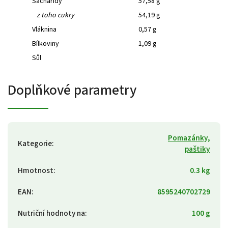
Sacharidy
57,58 g
z toho cukry
54,19 g
Vláknina
0,57 g
Bílkoviny
1,09 g
Sůl
Doplňkové parametry
Pomazánky,
Kategorie
:
paštiky
Hmotnost
:
0.3 kg
EAN
:
8595240702729
Nutriční hodnoty na
:
100 g