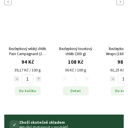
Previous
Next
Bezlepkový selský chléb
Bezlepkový toustový
Bezlepková t
Pain Campagnard (240
chléb (300 g)
Wraps (160 g 
g)
94 Kč
108 Kč
98 K
39,17 Kč / 100 g
36 Kč / 100 g
61,25 Kč /
Do košíku
Detail
Do koš
Zboží skutečně skladem
✓
Aktuální dostupnost u produktů