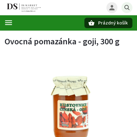
Prázdný košík
Hledat
Ovocná pomazánka - goji, 300 g