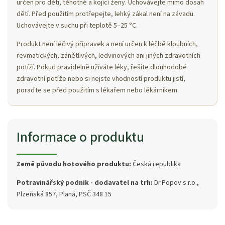
určen pro děti, těhotné a kojící ženy. Uchovávejte mimo dosah
dětí. Před použitím protřepejte, lehký zákal není na závadu.
Uchovávejte v suchu při teplotě 5–25 °C.
Produkt není léčivý přípravek a není určen k léčbě kloubních,
revmatických, zánětlivých, ledvinových ani jiných zdravotních
potíží. Pokud pravidelně užíváte léky, řešíte dlouhodobé
zdravotní potíže nebo si nejste vhodností produktu jistí,
poraďte se před použitím s lékařem nebo lékárníkem.
Informace o produktu
Země původu hotového produktu:
Česká republika
Potravinářský podnik - dodavatel na trh:
Dr.Popov s.r.o.,
Plzeňská 857, Planá, PSČ 348 15