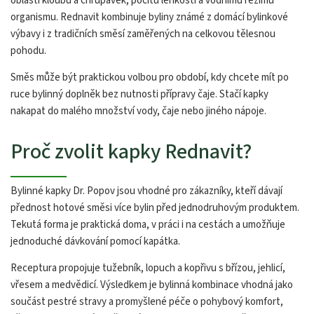
oblasti kloubů a chrupavek, pocitu lehkosti a vodnímu režimu
organismu. Rednavit kombinuje byliny známé z domácí bylinkové
výbavy i z tradičních směsí zaměřených na celkovou tělesnou
pohodu.
Směs může být praktickou volbou pro období, kdy chcete mít po
ruce bylinný doplněk bez nutnosti přípravy čaje. Stačí kapky
nakapat do malého množství vody, čaje nebo jiného nápoje.
Proč zvolit kapky Rednavit?
Bylinné kapky Dr. Popov jsou vhodné pro zákazníky, kteří dávají
přednost hotové směsi více bylin před jednodruhovým produktem.
Tekutá forma je praktická doma, v práci i na cestách a umožňuje
jednoduché dávkování pomocí kapátka.
Receptura propojuje tužebník, lopuch a kopřivu s břízou, jehlicí,
vřesem a medvědicí. Výsledkem je bylinná kombinace vhodná jako
součást pestré stravy a promyšlené péče o pohybový komfort,