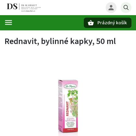
Prázdný košík
Hledat
Rednavit, bylinné kapky, 50 ml