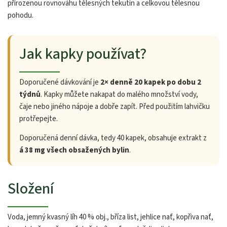
přirozenou rovnováhu tělesných tekutin a celkovou tělesnou
pohodu.
Jak kapky používat?
Doporučené dávkování je
2× denně 20 kapek po dobu 2
týdnů
. Kapky můžete nakapat do malého množství vody,
čaje nebo jiného nápoje a dobře zapít. Před použitím lahvičku
protřepejte.
Doporučená denní dávka, tedy 40 kapek, obsahuje extrakt z
á 38 mg všech obsažených bylin
.
Složení
Voda, jemný kvasný líh 40 % obj., bříza list, jehlice nať, kopřiva nať,