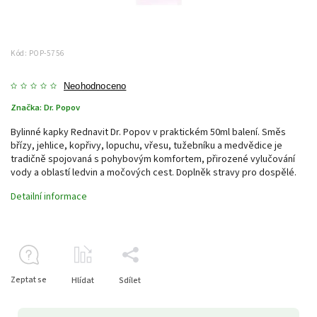
Kód:
POP-5756
Neohodnoceno
Značka:
Dr. Popov
Bylinné kapky Rednavit Dr. Popov v praktickém 50ml balení. Směs
břízy, jehlice, kopřivy, lopuchu, vřesu, tužebníku a medvědice je
tradičně spojovaná s pohybovým komfortem, přirozené vylučování
vody a oblastí ledvin a močových cest. Doplněk stravy pro dospělé.
Detailní informace
Zeptat se
Hlídat
Sdílet