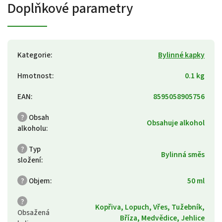
Doplňkové parametry
Kategorie
:
Bylinné kapky
Hmotnost
:
0.1 kg
EAN
:
8595058905756
?
Obsah
Obsahuje alkohol
alkoholu
:
?
Typ
Bylinná směs
složení
:
?
Objem
:
50 ml
?
Kopřiva, Lopuch, Vřes, Tužebník,
Obsažená
Bříza, Medvědice, Jehlice