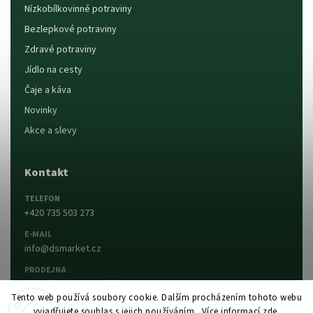
Nízkobílkovinné potraviny
Bezlepkové potraviny
Zdravé potraviny
Jídlo na cesty
Čaje a káva
Novinky
Akce a slevy
Kontakt
TELEFON
+420 735 503 273
E-MAIL
info@dsmarket.cz
PRODEJNA
Dlouhá 90, 763 15 Slušovice
Tento web používá soubory cookie. Dalším procházením tohoto webu
vyjadřujete souhlas s jejich používáním.. Více informací
zde
.