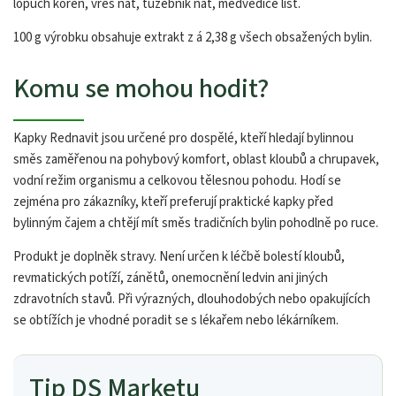
lopuch kořen, vřes nať, tužebník nať, medvědice list.
100 g výrobku obsahuje extrakt z á 2,38 g všech obsažených bylin.
Komu se mohou hodit?
Kapky Rednavit jsou určené pro dospělé, kteří hledají bylinnou
směs zaměřenou na pohybový komfort, oblast kloubů a chrupavek,
vodní režim organismu a celkovou tělesnou pohodu. Hodí se
zejména pro zákazníky, kteří preferují praktické kapky před
bylinným čajem a chtějí mít směs tradičních bylin pohodlně po ruce.
Produkt je doplněk stravy. Není určen k léčbě bolestí kloubů,
revmatických potíží, zánětů, onemocnění ledvin ani jiných
zdravotních stavů. Při výrazných, dlouhodobých nebo opakujících
se obtížích je vhodné poradit se s lékařem nebo lékárníkem.
Tip DS Marketu