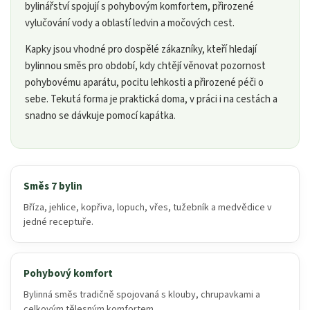
bylinářství spojují s pohybovým komfortem, přirozené
vylučování vody a oblastí ledvin a močových cest.
Kapky jsou vhodné pro dospělé zákazníky, kteří hledají
bylinnou směs pro období, kdy chtějí věnovat pozornost
pohybovému aparátu, pocitu lehkosti a přirozené péči o
sebe. Tekutá forma je praktická doma, v práci i na cestách a
snadno se dávkuje pomocí kapátka.
Směs 7 bylin
Bříza, jehlice, kopřiva, lopuch, vřes, tužebník a medvědice v
jedné receptuře.
Pohybový komfort
Bylinná směs tradičně spojovaná s klouby, chrupavkami a
celkovým tělesným komfortem.