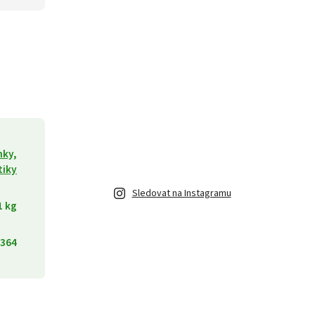
ky,
tiky
Sledovat na Instagramu
1 kg
364