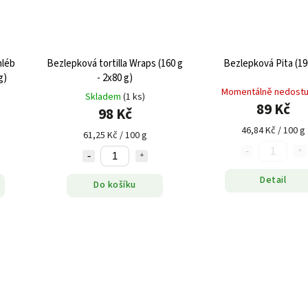
Bezlepková tortilla Wraps (160 g
Bezlepková Pita (19
g)
- 2x80 g)
Momentálně nedost
Skladem
(1 ks)
89 Kč
98 Kč
46,84 Kč / 100 g
61,25 Kč / 100 g
Detail
Do košíku