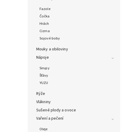
Fazole
Čočka
Hrách
Cizrna
Sojové boby
Mouky a obiloviny
Nápoje
Sirupy
Šťávy
YUZU
Rýže
Vlákniny
Sušené plody a ovoce
Vaření a pečení
Oleje