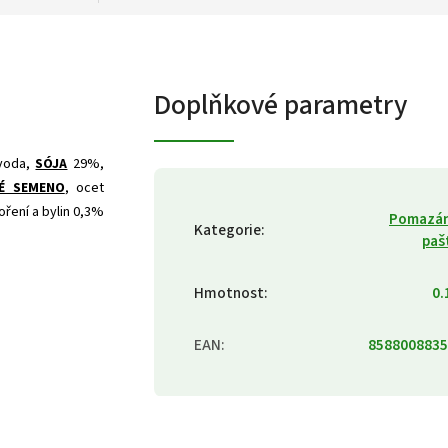
Doplňkové parametry
voda,
SÓJA
29%,
É SEMENO
, ocet
oření a bylin 0,3%
Pomazán
Kategorie
:
paš
Hmotnost
:
0.
EAN
:
8588008835