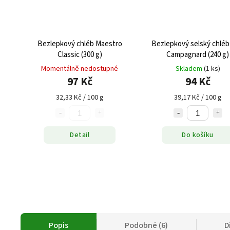
Bezlepkový chléb Maestro
Bezlepkový selský chléb
Classic (300 g)
Campagnard (240 g)
Momentálně nedostupné
Skladem
(1 ks)
97 Kč
94 Kč
32,33 Kč / 100 g
39,17 Kč / 100 g
Detail
Do košíku
Popis
Podobné (6)
D