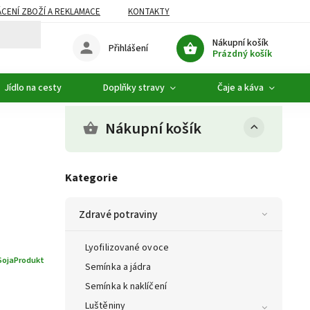
CENÍ ZBOŽÍ A REKLAMACE
KONTAKTY
DOPLŇKOVÝ SORTIMENT
Nákupní košík
Přihlášení
Prázdný košík
Jídlo na cesty
Doplňky stravy
Čaje a káva
Nákupní košík
Kategorie
Zdravé potraviny
Lyofilizované ovoce
SojaProdukt
Semínka a jádra
Semínka k naklíčení
Luštěniny