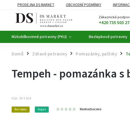
PRODEJNA DS MARKET
OBCHODNÍ PODMÍNKY
INFORMAC
BEZLEPKOVÉ POTRAVINY
BYLINNÉ KAPKY
ČAJE A KÁVA
Zákaznická podpor
+420 735 503 27
Nízkobílkovinné potraviny (PKU)
Bezlepkové potraviny
Domů
Zdravé potraviny
Pomazánky, paštiky
T
/
/
/
Tempeh - pomazánka s b
Kód:
SP-5364
Neohodnoceno
Bez lepku
Vegan