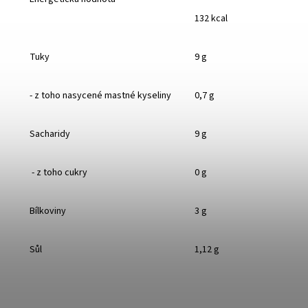
132 kcal
Tuky
9 g
- z toho nasycené mastné kyseliny
0,7 g
Sacharidy
9 g
- z toho cukry
0 g
Bílkoviny
3 g
Sůl
1,12 g