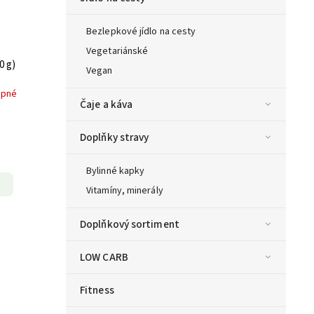
Bezlepkové jídlo na cesty
Vegetariánské
0 g)
Vegan
upné
Čaje a káva
Doplňky stravy
Bylinné kapky
Vitamíny, minerály
Doplňkový sortiment
LOW CARB
Fitness