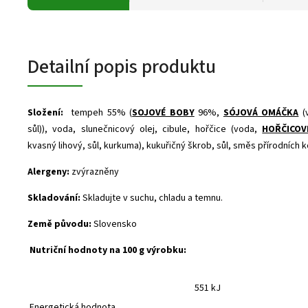
Detailní popis produktu
Složení:
tempeh 55% (
SOJOVÉ BOBY
96%,
SÓJOVÁ OMÁČKA
(
sůl)), voda, slunečnicový olej, cibule, hořčice (voda,
HOŘČICOV
kvasný lihový, sůl, kurkuma), kukuřičný škrob, sůl, směs přírodních k
Alergeny:
zvýrazněny
Skladování:
Skladujte v suchu, chladu a temnu.
Země původu:
Slovensko
Nutriční hodnoty na 100 g výrobku:
551 kJ
Energetická hodnota