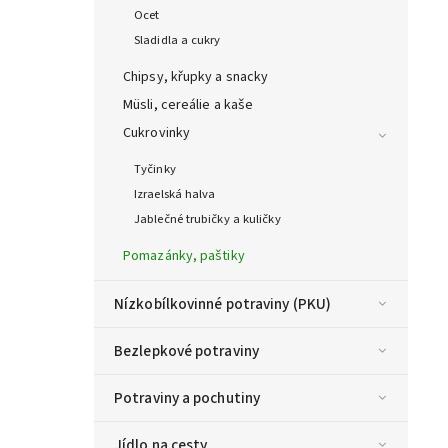
Ocet
Sladidla a cukry
Chipsy, křupky a snacky
Müsli, cereálie a kaše
Cukrovinky
Tyčinky
Izraelská halva
Jablečné trubičky a kuličky
Pomazánky, paštiky
Nízkobílkovinné potraviny (PKU)
Bezlepkové potraviny
Potraviny a pochutiny
Jídlo na cesty