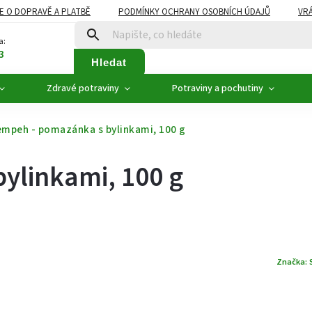
E O DOPRAVĚ A PLATBĚ
PODMÍNKY OCHRANY OSOBNÍCH ÚDAJŮ
VRÁ
ZDRAVÉ POTRAVINY
NOVINKY
AKCE, SLEVY
VÝPRODEJ
a:
3
Hledat
Zdravé potraviny
Potraviny a pochutiny
empeh - pomazánka s bylinkami, 100 g
ylinkami, 100 g
Značka: