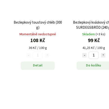
Bezlepkový toustový chléb (300
Bezlepkový kváskový chléb
g)
SURDEGSBRÖD (240 
Momentálně nedostupné
Skladem
(>3 ks)
108 Kč
99 Kč
36 Kč / 100 g
41,25 Kč / 100 g
Detail
Do košíku