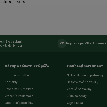
louhá 90, 763 15
ychlé odeslání
Doprava po ČR a Slovensk
CZ
vykle do 24 hodin
Nákup a zákaznická péče
Oblíbený sortiment
Doprava a platba
Nízkobílkovinné potraviny
Kontakty
Bezlepkové potraviny
Prodejna DS Market
Zdravé potraviny
Vrácení a reklamace
Jídlo na cesty
Obchodní podmínky
Čaje a káva