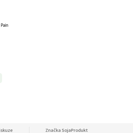
 Pain
iskuze
Značka
SojaProdukt