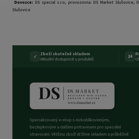
Dovozce:
DS special s.r.o, provozovna: DS Market Slušovice, D
Slušovice
Zboží skutečně skladem
R
✓
24
Aktuální dostupnost u produktů
Ob
Specializovaný e-shop s nízkobílkovinnými,
bezlepkovými a dalšími potravinami pro speciální
stravování. Většinu zboží držíme skladem a průběžně