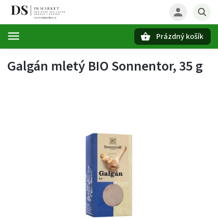
Prázdný košík
Hledat
Galgán mletý BIO Sonnentor, 35 g