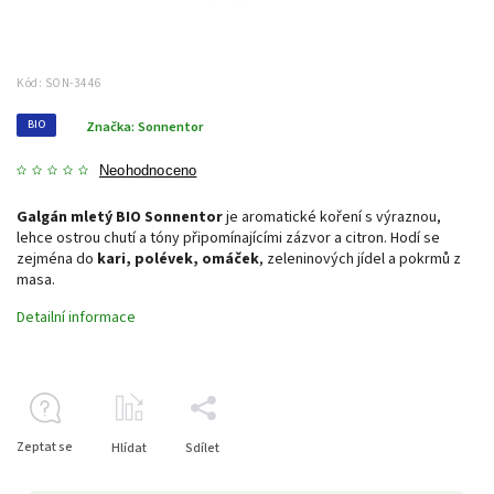
Kód:
SON-3446
BIO
Značka:
Sonnentor
Neohodnoceno
Galgán mletý BIO Sonnentor
je aromatické koření s výraznou,
lehce ostrou chutí a tóny připomínajícími zázvor a citron. Hodí se
zejména do
kari, polévek, omáček
, zeleninových jídel a pokrmů z
masa.
Detailní informace
Zeptat se
Hlídat
Sdílet