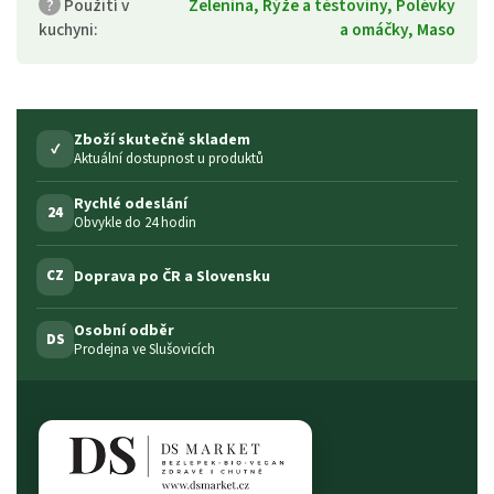
?
Použití v
Zelenina, Rýže a těstoviny, Polévky
kuchyni
:
a omáčky, Maso
Zboží skutečně skladem
✓
Aktuální dostupnost u produktů
Rychlé odeslání
24
Obvykle do 24 hodin
Doprava po ČR a Slovensku
CZ
Osobní odběr
DS
Prodejna ve Slušovicích