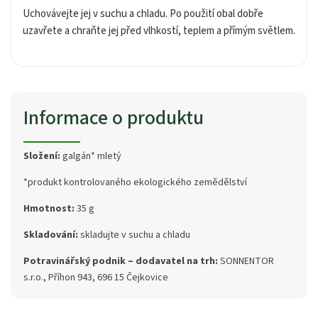
Uchovávejte jej v suchu a chladu. Po použití obal dobře
uzavřete a chraňte jej před vlhkostí, teplem a přímým světlem.
Informace o produktu
Složení:
galgán* mletý
*produkt kontrolovaného ekologického zemědělství
Hmotnost:
35 g
Skladování:
skladujte v suchu a chladu
Potravinářský podnik – dodavatel na trh:
SONNENTOR
s.r.o., Příhon 943, 696 15 Čejkovice