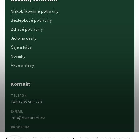
Nízkobílkovinné potraviny
Bezlepkové potraviny
Zdravé potraviny
Jídlo na cesty
Čaje a káva
Novinky
Akce a slevy
Kontakt
TELEFON
+420 735 503 273
E-MAIL
info@dsmarket.cz
PRODEJNA
Dlouhá 90, 763 15 Slušovice