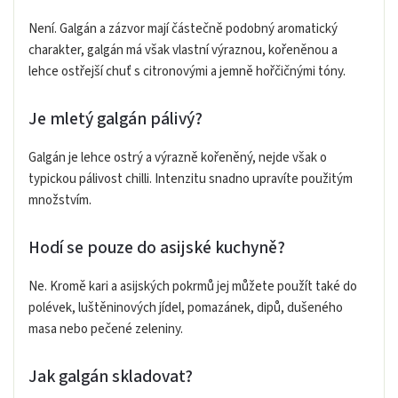
Není. Galgán a zázvor mají částečně podobný aromatický
charakter, galgán má však vlastní výraznou, kořeněnou a
lehce ostřejší chuť s citronovými a jemně hořčičnými tóny.
Je mletý galgán pálivý?
Galgán je lehce ostrý a výrazně kořeněný, nejde však o
typickou pálivost chilli. Intenzitu snadno upravíte použitým
množstvím.
Hodí se pouze do asijské kuchyně?
Ne. Kromě kari a asijských pokrmů jej můžete použít také do
polévek, luštěninových jídel, pomazánek, dipů, dušeného
masa nebo pečené zeleniny.
Jak galgán skladovat?