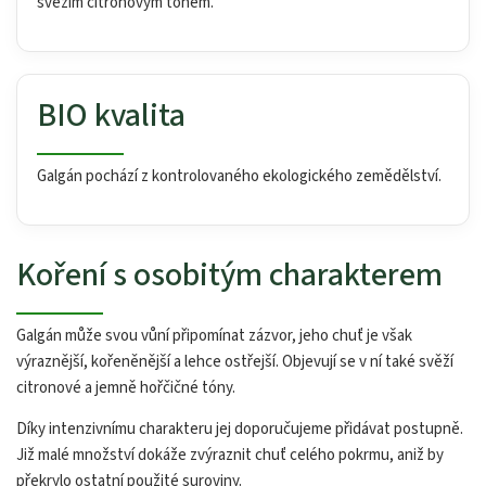
svěžím citronovým tónem.
BIO kvalita
Galgán pochází z kontrolovaného ekologického zemědělství.
Koření s osobitým charakterem
Galgán může svou vůní připomínat zázvor, jeho chuť je však
výraznější, kořeněnější a lehce ostřejší. Objevují se v ní také svěží
citronové a jemně hořčičné tóny.
Díky intenzivnímu charakteru jej doporučujeme přidávat postupně.
Již malé množství dokáže zvýraznit chuť celého pokrmu, aniž by
překrylo ostatní použité suroviny.