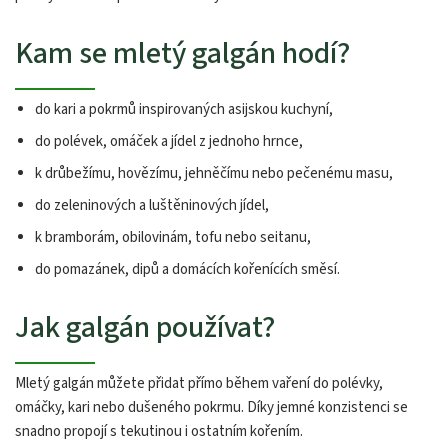
Kam se mletý galgán hodí?
do kari a pokrmů inspirovaných asijskou kuchyní,
do polévek, omáček a jídel z jednoho hrnce,
k drůbežímu, hovězímu, jehněčímu nebo pečenému masu,
do zeleninových a luštěninových jídel,
k bramborám, obilovinám, tofu nebo seitanu,
do pomazánek, dipů a domácích kořenících směsí.
Jak galgán používat?
Mletý galgán můžete přidat přímo během vaření do polévky,
omáčky, kari nebo dušeného pokrmu. Díky jemné konzistenci se
snadno propojí s tekutinou i ostatním kořením.