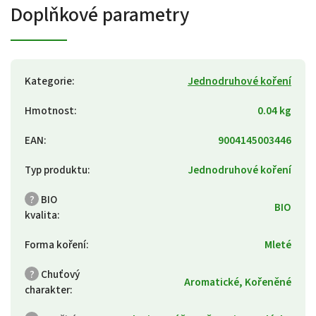
Doplňkové parametry
Kategorie
:
Jednodruhové koření
Hmotnost
:
0.04 kg
EAN
:
9004145003446
Typ produktu
:
Jednodruhové koření
?
BIO
BIO
kvalita
:
Forma koření
:
Mleté
?
Chuťový
Aromatické, Kořeněné
charakter
: