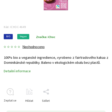
Kód:
ICHOC-4649
BIO
Vegan
Značka:
iChoc
Neohodnoceno
100% bio a veganské ingredience, vyrobeno z fairtradového kakaa z
Dominikánské republiky. Baleno v ekologickém obalu bez plastů.
Detailní informace
Zeptat se
Hlídat
Sdílet