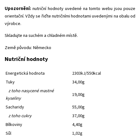
Upozornění:
nutriční hodnoty uvedené na tomto webu jsou pouze
orientační. Vždy se řiďte nutričními hodnotami uvedenými na obalu od
výrobce.
Skladujte na suchém a chladném místě.
Země původu: Německo
Nutriční hodnoty
Energetická hodnota
2303kJ/550kcal
Tuky
34,00g
z toho nasycené mastné
19,00g
kyseliny
Sacharidy
55,00g
z toho cukry
37,00g
Bílkoviny
4,40g
Sůl
1,02g