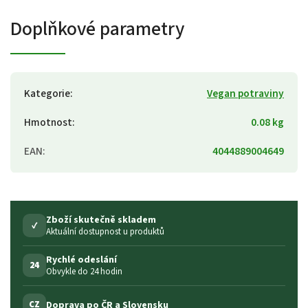
Doplňkové parametry
Kategorie
:
Vegan potraviny
Hmotnost
:
0.08 kg
EAN
:
4044889004649
Zboží skutečně skladem
✓
Aktuální dostupnost u produktů
Rychlé odeslání
24
Obvykle do 24 hodin
Doprava po ČR a Slovensku
CZ