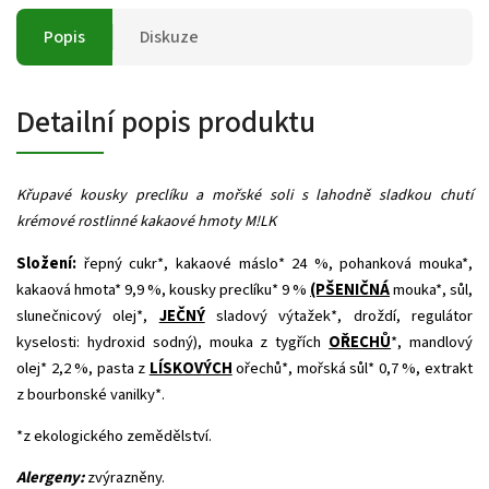
Popis
Diskuze
Detailní popis produktu
Křupavé kousky preclíku a mořské soli s lahodně sladkou chutí
krémové rostlinné kakaové hmoty M!LK
Složení:
řepný cukr*, kakaové máslo* 24 %, pohanková mouka*,
kakaová hmota* 9,9 %, kousky preclíku* 9 %
(PŠENIČNÁ
mouka*, sůl,
slunečnicový olej*,
JEČNÝ
sladový výtažek*, droždí, regulátor
kyselosti: hydroxid sodný), mouka z tygřích
OŘECHŮ
*, mandlový
olej* 2,2 %, pasta z
LÍSKOVÝCH
ořechů*, mořská sůl* 0,7 %, extrakt
z bourbonské vanilky*.
*z ekologického zemědělství.
Alergeny:
zvýrazněny.