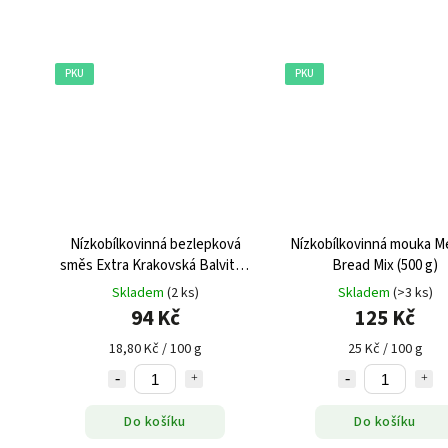
PKU
PKU
Nízkobílkovinná bezlepková
Nízkobílkovinná mouka Me
směs Extra Krakovská Balviten
Bread Mix (500 g)
PKU, 500 g
Skladem
(2 ks)
Skladem
(>3 ks)
94 Kč
125 Kč
18,80 Kč / 100 g
25 Kč / 100 g
Do košíku
Do košíku