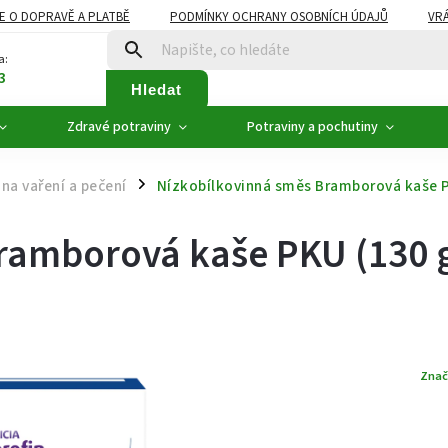
E O DOPRAVĚ A PLATBĚ
PODMÍNKY OCHRANY OSOBNÍCH ÚDAJŮ
VRÁ
ZDRAVÉ POTRAVINY
NOVINKY
AKCE, SLEVY
VÝPRODEJ
a:
3
Hledat
Zdravé potraviny
Potraviny a pochutiny
na vaření a pečení
Nízkobílkovinná směs Bramborová kaše P
/
ramborová kaše PKU (130 
Znač