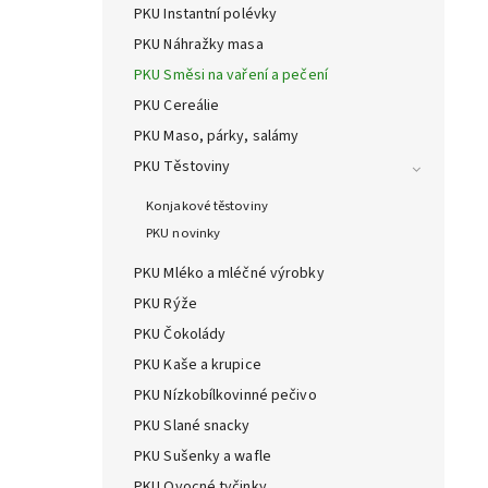
PKU Instantní polévky
PKU Náhražky masa
PKU Směsi na vaření a pečení
PKU Cereálie
PKU Maso, párky, salámy
PKU Těstoviny
Konjakové těstoviny
PKU novinky
PKU Mléko a mléčné výrobky
PKU Rýže
PKU Čokolády
PKU Kaše a krupice
PKU Nízkobílkovinné pečivo
PKU Slané snacky
PKU Sušenky a wafle
PKU Ovocné tyčinky