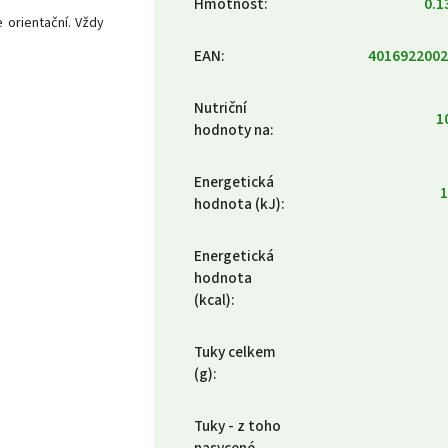
Hmotnost
:
0.1
orientační. Vždy
EAN
:
4016922002
Nutriční
1
hodnoty na
:
Energetická
1
hodnota (kJ)
:
Energetická
hodnota
(kcal)
:
Tuky celkem
(g)
:
Tuky - z toho