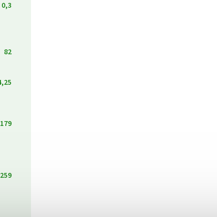
0,3
82
4,25
179
259