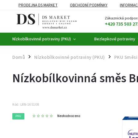
PRODEJNA DS MARKET
OBCHODNÍ PODMÍNKY
INFORMAC
BEZLEPKOVÉ POTRAVINY
BYLINNÉ KAPKY
ČAJE A KÁVA
Zákaznická podpor
+420 735 503 27
Nízkobílkovinné potraviny (PKU)
Bezlepkové potraviny
Domů
Nízkobílkovinné potraviny (PKU)
PKU Směsi 
/
/
Nízkobílkovinná směs B
Kód:
LRN-165108
Neohodnoceno
PKU