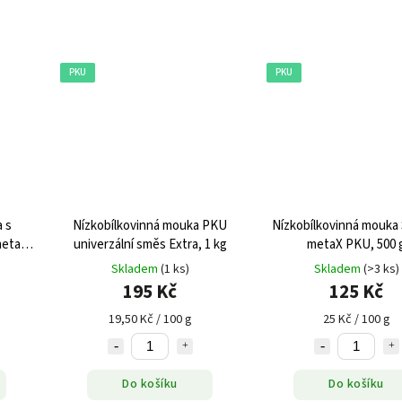
PKU
PKU
 s
Nízkobílkovinná mouka PKU
Nízkobílkovinná mouk
metaX
univerzální směs Extra, 1 kg
metaX PKU, 500 
Skladem
(1 ks)
Skladem
(>3 ks)
195 Kč
125 Kč
19,50 Kč / 100 g
25 Kč / 100 g
Do košíku
Do košíku