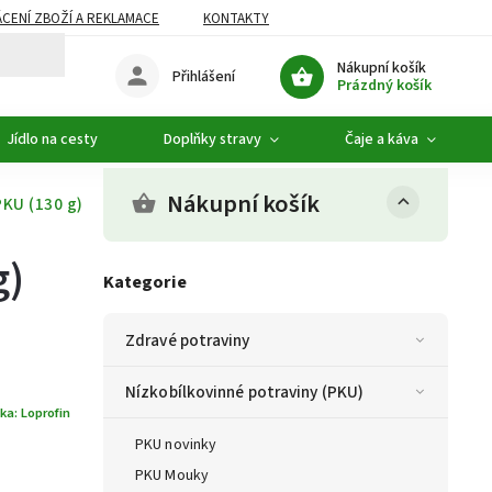
CENÍ ZBOŽÍ A REKLAMACE
KONTAKTY
DOPLŇKOVÝ SORTIMENT
Nákupní košík
Přihlášení
Prázdný košík
Jídlo na cesty
Doplňky stravy
Čaje a káva
Nákupní košík
KU (130 g)
g)
Kategorie
Zdravé potraviny
Nízkobílkovinné potraviny (PKU)
ka:
Loprofin
PKU novinky
PKU Mouky