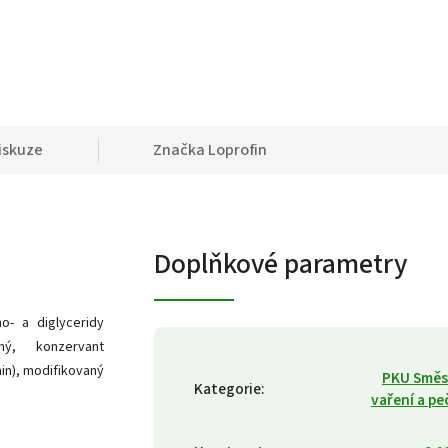
iskuze
Značka
Loprofin
Doplňkové parametry
- a diglyceridy
ný, konzervant
min), modifikovaný
PKU Směs
Kategorie
:
vaření a pe