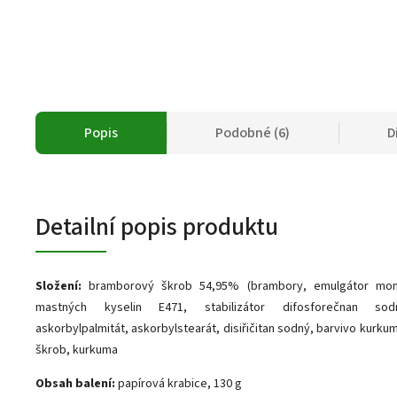
Popis
Podobné (6)
D
Detailní popis produktu
Složení:
bramborový škrob 54,95% (brambory, emulgátor mono
mastných kyselin E471, stabilizátor difosforečnan sod
askorbylpalmitát, askorbylstearát, disiřičitan sodný, barvivo kurku
škrob, kurkuma
Obsah balení:
papírová krabice, 130 g