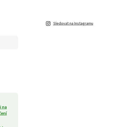
Sledovat na Instagramu
i na
čení