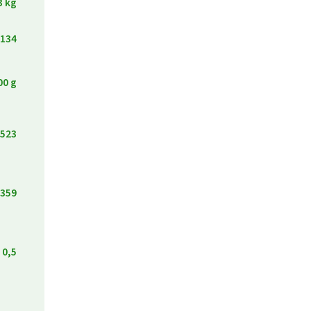
3 kg
134
00 g
523
359
0,5