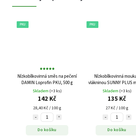
PKU
PKU
Nízkobílkovinná směs na pečení
Nízkobílkovinná mouka
DAMIN Loprofin PKU, 500 g
vlákninou SUNNY PLUS 
PKU, 500 g
Skladem
(>3 ks)
Skladem
(>3 ks)
142 Kč
135 Kč
28,40 Kč / 100 g
27 Kč / 100 g
Do košíku
Do košíku