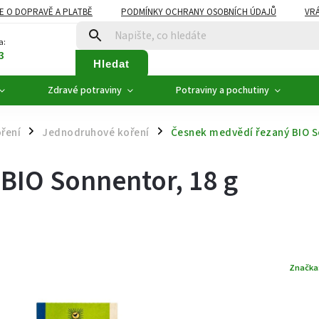
E O DOPRAVĚ A PLATBĚ
PODMÍNKY OCHRANY OSOBNÍCH ÚDAJŮ
VRÁ
ZDRAVÉ POTRAVINY
NOVINKY
AKCE, SLEVY
VÝPRODEJ
a:
3
Hledat
Zdravé potraviny
Potraviny a pochutiny
ření
Jednodruhové koření
Česnek medvědí řezaný BIO S
/
/
BIO Sonnentor, 18 g
Značka