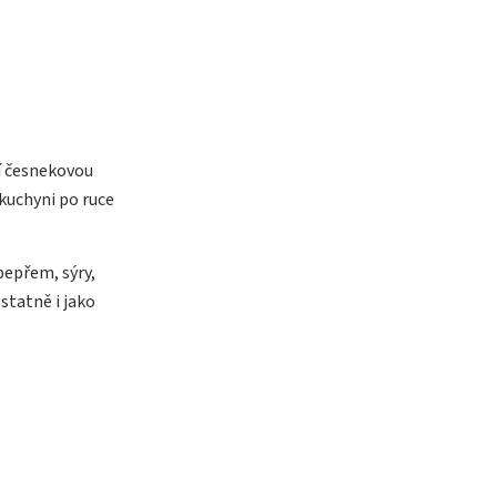
ší česnekovou
kuchyni po ruce
pepřem, sýry,
tatně i jako