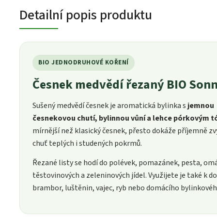
Detailní popis produktu
BIO JEDNODRUHOVÉ KOŘENÍ
Česnek medvědí řezaný BIO Son
Sušený medvědí česnek je aromatická bylinka s
jemnou
česnekovou chutí, bylinnou vůní a lehce pórkovým 
mírnější než klasický česnek, přesto dokáže příjemně zv
chuť teplých i studených pokrmů.
Řezané listy se hodí do polévek, pomazánek, pesta, om
těstovinových a zeleninových jídel. Využijete je také k d
brambor, luštěnin, vajec, ryb nebo domácího bylinkové