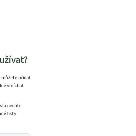
užívat?
j můžete přidat
odné vmíchat
sla nechte
né listy