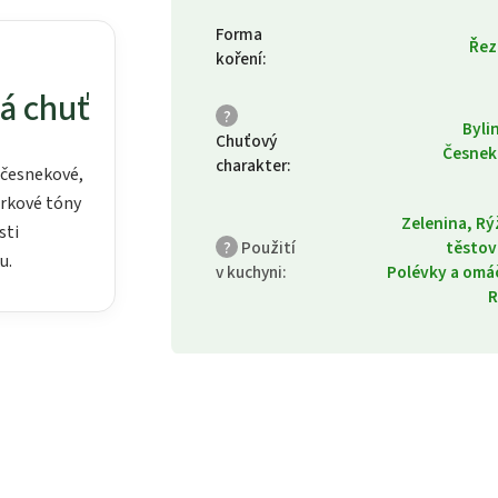
Forma
Řez
koření
:
á chuť
?
Byli
Chuťový
Česnek
charakter
:
česnekové,
órkové tóny
Zelenina, Rý
sti
?
Použití
těstov
u.
v kuchyni
:
Polévky a omá
R