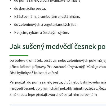
do pomazánek, dipů a bylinkového másla,
do domácího pesta,
k těstovinám, bramborám a luštěninám,
do zeleninových a vegetariánských jídel,
k vejcím, rybám a čerstvým sýrům.
Jak sušený medvědí česnek po
Do polévek, omáček, těstovin nebo zeleninových pokrmů je
přímo během přípravy. Pro zachování výraznější vůně je vh
část bylinky až ke konci vaření.
Při použití do pomazánek, pesta, dipů nebo bylinkového má
medvědí česnek po promíchání několik minut rozležet. Řeza
změknou a lépe předají svou chuť ostatním surovinám.