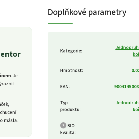
Doplňkové parametry
Jednodruh
Kategorie
:
nentor
ko
Hmotnost
:
0.0
tónem
. Je
ýraznit
EAN
:
9004145003
Typ
Jednodruh
áček,
produktu
:
ko
ochucení
ho másla.
?
BIO
kvalita
: