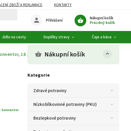
CENÍ ZBOŽÍ A REKLAMACE
KONTAKTY
DOPLŇKOVÝ SORTIMENT
Nákupní košík
Přihlášení
Prázdný košík
Jídlo na cesty
Doplňky stravy
Čaje a káva
Nákupní košík
onnentor, 18 g
Kategorie
Zdravé potraviny
Nízkobílkovinné potraviny (PKU)
:
Sonnentor
Bezlepkové potraviny