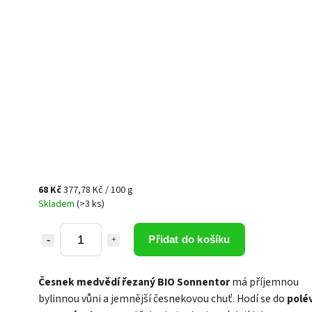
68 Kč
377,78 Kč / 100 g
Skladem
(>3 ks)
Přidat do košíku
Česnek medvědí řezaný BIO Sonnentor
má příjemnou
bylinnou vůni a jemnější česnekovou chuť. Hodí se do
polé