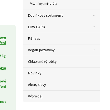
Vitamíny, minerály
Doplňkový sortiment
LOW CARB
ové
Fitness
ření
Vegan potraviny
2 kg
Chlazené výrobky
620
Novinky
ové
Akce, slevy
ření
Výprodej
BIO