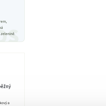
rem,
há
zelenině.
běžný
kový a