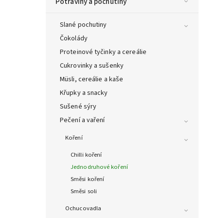
Potraviny a pochutiny
Slané pochutiny
Čokolády
Proteinové tyčinky a cereálie
Cukrovinky a sušenky
Müsli, cereálie a kaše
Křupky a snacky
Sušené sýry
Pečení a vaření
Koření
Chilli koření
Jednodruhové koření
Směsi koření
Směsi soli
Ochucovadla