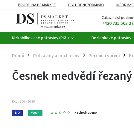
PRODEJNA DS MARKET
OBCHODNÍ PODMÍNKY
INFORMAC
BEZLEPKOVÉ POTRAVINY
BYLINNÉ KAPKY
ČAJE A KÁVA
Zákaznická podpor
+420 735 503 27
Nízkobílkovinné potraviny (PKU)
Bezlepkové potraviny
Domů
Potraviny a pochutiny
Pečení a vaření
Ko
/
/
/
Česnek medvědí řezaný 
Kód:
SON-3620
Neohodnoceno
BIO
Vegan