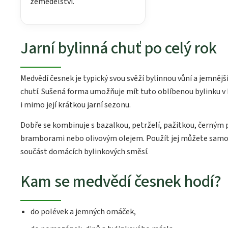
zemědělství.
Jarní bylinná chuť po celý rok
Medvědí česnek je typický svou svěží bylinnou vůní a jemněj
chutí. Sušená forma umožňuje mít tuto oblíbenou bylinku v 
i mimo její krátkou jarní sezonu.
Dobře se kombinuje s bazalkou, petrželí, pažitkou, černým 
bramborami nebo olivovým olejem. Použít jej můžete samos
součást domácích bylinkových směsí.
Kam se medvědí česnek hodí?
do polévek a jemných omáček,