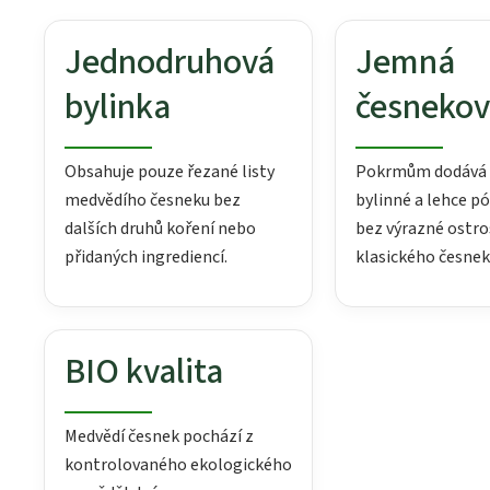
Jednodruhová
Jemná
bylinka
česnekov
Obsahuje pouze řezané listy
Pokrmům dodává 
medvědího česneku bez
bylinné a lehce p
dalších druhů koření nebo
bez výrazné ostro
přidaných ingrediencí.
klasického česnek
BIO kvalita
Medvědí česnek pochází z
kontrolovaného ekologického