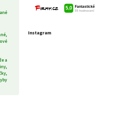
ané
Instagram
nné,
ové
že a
iny,
čky,
yby