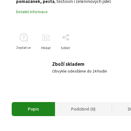
pomazánek, pesta
, těstovin i zeleninových jídel.
Detailní informace
Zeptat se
Hlídat
Sdílet
Zboží skladem
Obvykle odesíláme do 24 hodin
Popis
Podobné (6)
D