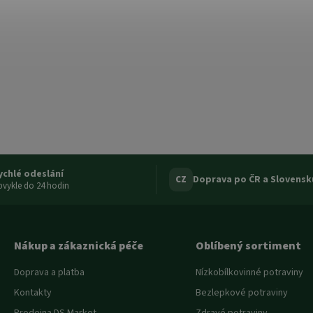
ychlé odeslání
Doprava po ČR a Slovensk
CZ
vykle do 24 hodin
Nákup a zákaznická péče
Oblíbený sortiment
Doprava a platba
Nízkobílkovinné potraviny
Kontakty
Bezlepkové potraviny