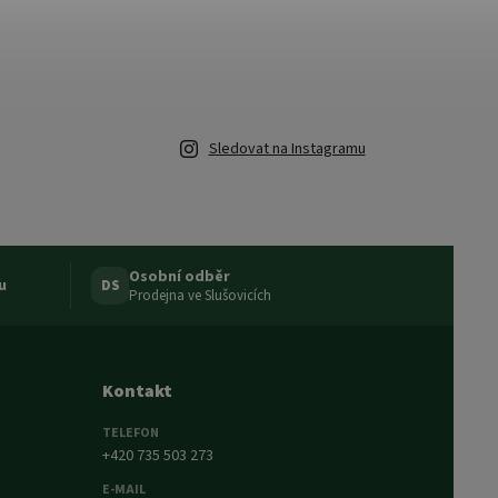
Sledovat na Instagramu
Osobní odběr
u
DS
Prodejna ve Slušovicích
Kontakt
TELEFON
+420 735 503 273
E-MAIL