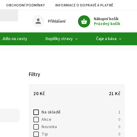
OBCHODNÍ PODMÍNKY
INFORMACE O DOPRAVĚ A PLATBĚ
PODMÍ
Nákupní košík
Přihlášení
Prázdný košík
Jídlo na cesty
Doplňky stravy
Čaje a káva
Filtry
20
Kč
21
Kč
Na skladě
1
Akce
0
Novinka
0
Tip
0