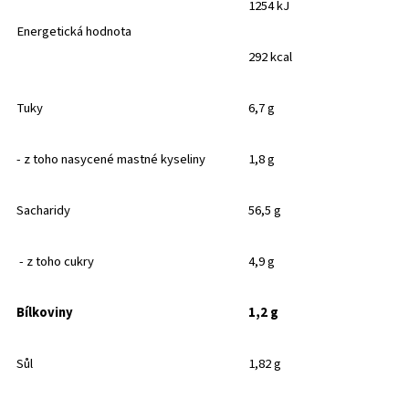
1254 kJ
Energetická hodnota
292 kcal
Tuky
6,7 g
- z toho nasycené mastné kyseliny
1,8 g
Sacharidy
56,5 g
- z toho cukry
4,9 g
Bílkoviny
1,2 g
Sůl
1,82 g