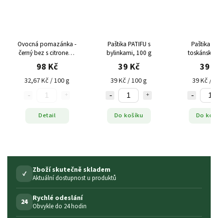
Ovocná pomazánka -
Paštika PATIFU s
Paštika P
černý bez s citronem,
bylinkami, 100 g
toskánská,
300 g
98 Kč
39 Kč
39 K
32,67 Kč / 100 g
39 Kč / 100 g
39 Kč / 1
Detail
Do košíku
Do koš
Zboží skutečně skladem
✓
Aktuální dostupnost u produktů
Rychlé odeslání
24
Obvykle do 24 hodin