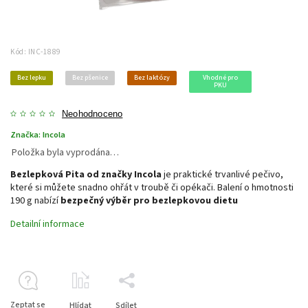
Kód:
INC-1889
Bez lepku
Bez pšenice
Bez laktózy
Vhodné pro
PKU
Neohodnoceno
Značka:
Incola
Položka byla vyprodána…
Bezlepková Pita od značky Incola
je praktické trvanlivé pečivo,
které si můžete snadno ohřát v troubě či opékači. Balení o hmotnosti
190 g nabízí
bezpečný výběr pro bezlepkovou dietu
Detailní informace
Zeptat se
Hlídat
Sdílet