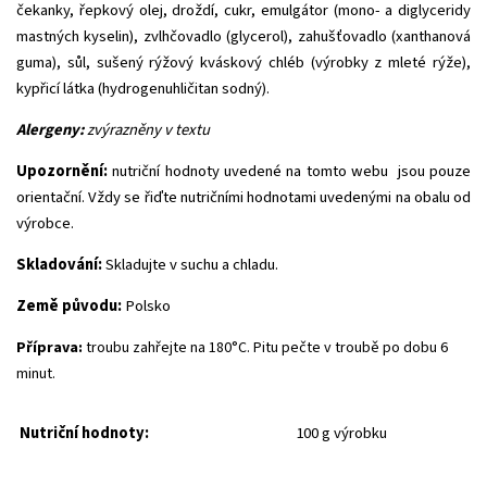
čekanky, řepkový olej, droždí, cukr, emulgátor (mono- a diglyceridy
mastných kyselin), zvlhčovadlo (glycerol), zahušťovadlo (xanthanová
guma), sůl, sušený rýžový kváskový chléb (výrobky z mleté rýže),
kypřicí látka (hydrogenuhličitan sodný).
Alergeny:
zvýrazněny v textu
Upozornění:
nutriční hodnoty uvedené na tomto webu jsou pouze
orientační. Vždy se řiďte nutričními hodnotami uvedenými na obalu od
výrobce.
Skladování:
Skladujte v suchu a chladu.
Země původu:
Polsko
Příprava:
troubu zahřejte na 180°C. Pitu pečte v troubě po dobu 6
minut.
Nutriční hodnoty:
100 g výrobku