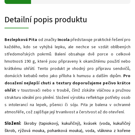
Detailní popis produktu
Bezlepková Pita
od značky
Incola
představuje praktické řešení pro
každého, kdo se vyhýbá lepku, ale nechce se vzdát oblíbených
středomořských pokrmů. Balení obsahuje dvě porce o celkové
hmotnosti 190 g, které jsou připraveny k okamžitému použití nebo
krátkému ohřátí. Tento produkt je vhodný pro přípravu sendvičů,
domácích kebabů nebo jako příloha k humusu a dalším dipům.
Pro
dosažení nejlepší chuti a textury doporučujeme pečivo krátce
ohřát
v toustovači nebo v troubě, čímž získáte vláčnou a pružnou
strukturu ideální pro plnění. Složení výrobku reflektuje potřeby osob
s intolerancí na lepek, pšenici či sóju. Pita je balena v ochranné
atmosféře, což zajišťuje její trvanlivost a čerstvost až do otevření.
Složení:
škroby (tapiokový, kukuřičný), kvásek (voda, kukuřičný
škrob, rýžová mouka, pohanková mouka), voda, vláknina z kořene