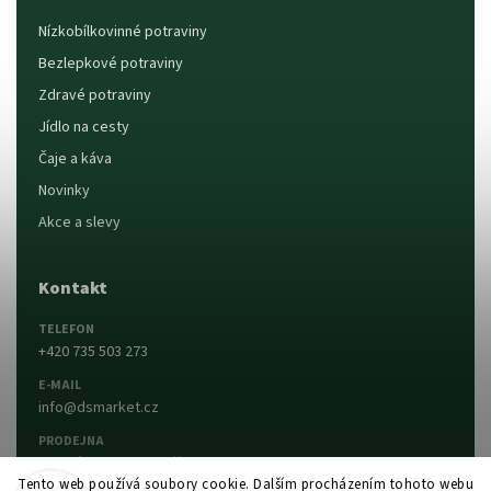
Nízkobílkovinné potraviny
Bezlepkové potraviny
Zdravé potraviny
Jídlo na cesty
Čaje a káva
Novinky
Akce a slevy
Kontakt
TELEFON
+420 735 503 273
E-MAIL
info@dsmarket.cz
PRODEJNA
Dlouhá 90, 763 15 Slušovice
Tento web používá soubory cookie. Dalším procházením tohoto webu