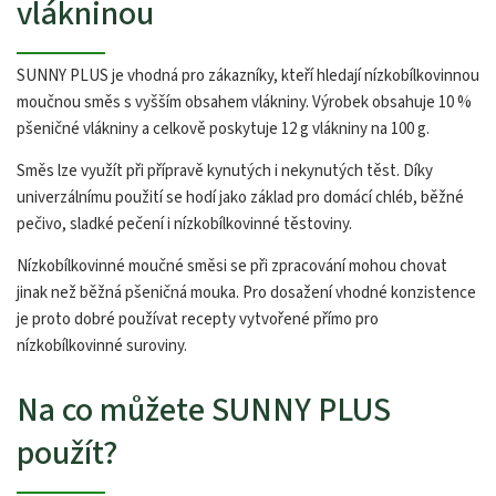
vlákninou
SUNNY PLUS je vhodná pro zákazníky, kteří hledají nízkobílkovinnou
moučnou směs s vyšším obsahem vlákniny. Výrobek obsahuje 10 %
pšeničné vlákniny a celkově poskytuje 12 g vlákniny na 100 g.
Směs lze využít při přípravě kynutých i nekynutých těst. Díky
univerzálnímu použití se hodí jako základ pro domácí chléb, běžné
pečivo, sladké pečení i nízkobílkovinné těstoviny.
Nízkobílkovinné moučné směsi se při zpracování mohou chovat
jinak než běžná pšeničná mouka. Pro dosažení vhodné konzistence
je proto dobré používat recepty vytvořené přímo pro
nízkobílkovinné suroviny.
Na co můžete SUNNY PLUS
použít?