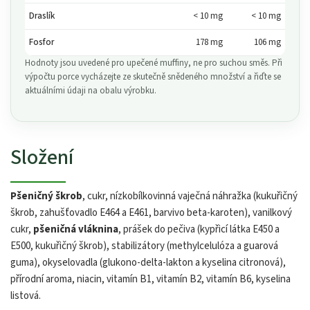
Draslík
< 10 mg
< 10 mg
Fosfor
178 mg
106 mg
Hodnoty jsou uvedené pro upečené muffiny, ne pro suchou směs. Při
výpočtu porce vycházejte ze skutečně snědeného množství a řiďte se
aktuálními údaji na obalu výrobku.
Složení
Pšeničný škrob
, cukr, nízkobílkovinná vaječná náhražka (kukuřičný
škrob, zahušťovadlo E464 a E461, barvivo beta-karoten), vanilkový
cukr,
pšeničná vláknina
, prášek do pečiva (kypřicí látka E450 a
E500, kukuřičný škrob), stabilizátory (methylcelulóza a guarová
guma), okyselovadla (glukono-delta-lakton a kyselina citronová),
přírodní aroma, niacin, vitamín B1, vitamín B2, vitamín B6, kyselina
listová.