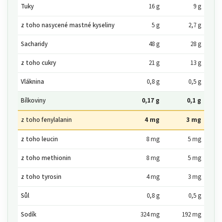
Tuky
16 g
9 g
z toho nasycené mastné kyseliny
5 g
2,7 g
Sacharidy
48 g
28 g
z toho cukry
21 g
13 g
Vláknina
0,8 g
0,5 g
Bílkoviny
0,17 g
0,1 g
z toho fenylalanin
4 mg
3 mg
z toho leucin
8 mg
5 mg
z toho methionin
8 mg
5 mg
z toho tyrosin
4 mg
3 mg
Sůl
0,8 g
0,5 g
Sodík
324 mg
192 mg