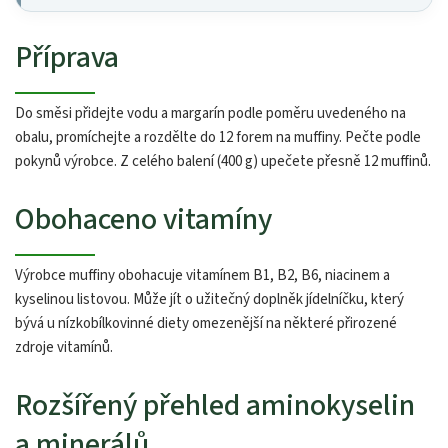
Příprava
Do směsi přidejte vodu a margarín podle poměru uvedeného na
obalu, promíchejte a rozdělte do 12 forem na muffiny. Pečte podle
pokynů výrobce. Z celého balení (400 g) upečete přesně 12 muffinů.
Obohaceno vitamíny
Výrobce muffiny obohacuje vitamínem B1, B2, B6, niacinem a
kyselinou listovou. Může jít o užitečný doplněk jídelníčku, který
bývá u nízkobílkovinné diety omezenější na některé přirozené
zdroje vitamínů.
Rozšířený přehled aminokyselin
a minerálů