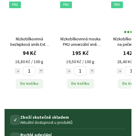
PKU
PKU
PKU
Nízkobílkovinná
Nízkobílkovinná mouka
Nízkobílkovi
bezlepková směs Extra
PKU univerzální směs
na pečení 
Krakovská Balviten PKU,
Extra, 1 kg
Loprofin PKU
94 Kč
195 Kč
142 
500 g
18,80 Kč / 100 g
19,50 Kč / 100 g
28,40 Kč /
Do košíku
Do košíku
Do koš
Zboží skutečně skladem
✓
Aktuální dostupnost u produktů
Rychlé odeslání