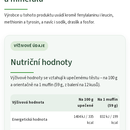
Výrobce u tohoto produktu uvádí kromě fenylalaninu i leucin,
methionin a tyrosin, a navíc i sodík, draslík a fosfor.
VÝŽIVOVÉ ÚDAJE
Nutriční hodnoty
Výživové hodnoty se vztahují k upečenému těstu – na 100 g
a orientačně na 1 muffin (59 g, z balení na 12 kusů).
Na 100 g
Na 1 muffin
Výživová hodnota
upečené
(59 g)
1404 kJ / 335
832 kJ / 199
Energetická hodnota
kcal
kcal