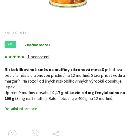
Kód:
3-01.044
PKU
Značka:
metaX
1 hodnocení
Nízkobílkovinná směs na muffiny citronová metaX
je hotová
pečicí směs s citronovou příchutí na 12 muffinů. Stačí přidat vodu a
margarín. Na rozdíl od jiných nízkobílkovinných výrobků obsahuje
lepek.
Upečené muffiny obsahují
0,17 g bílkovin a 4 mg fenylalaninu na
100 g
(3 mg na 1 muffin). Balení obsahuje 400 g na 12 muffinů.
Detailní informace