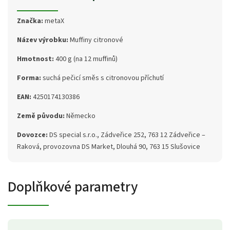
Značka:
metaX
Název výrobku:
Muffiny citronové
Hmotnost:
400 g (na 12 muffinů)
Forma:
suchá pečicí směs s citronovou příchutí
EAN:
4250174130386
Země původu:
Německo
Dovozce:
DS special s.r.o., Zádveřice 252, 763 12 Zádveřice –
Raková, provozovna DS Market, Dlouhá 90, 763 15 Slušovice
Doplňkové parametry