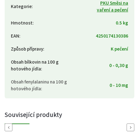
PKU Směsi na
Kategorie
:
vaření a pečení
Hmotnost
:
0.5 kg
EAN
:
4250174130386
Způsob přípravy
:
K pečení
Obsah bílkovin na 100 g
0 - 0,30 g
hotového jídla
:
Obsah fenylalaninu na 100 g
0 - 10 mg
hotového jídla
:
Související produkty
Previous
Next