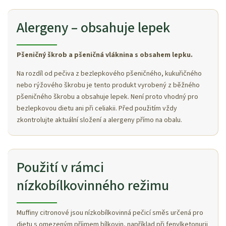
Alergeny – obsahuje lepek
Pšeničný škrob a pšeničná vláknina s obsahem lepku.
Na rozdíl od pečiva z bezlepkového pšeničného, kukuřičného
nebo rýžového škrobu je tento produkt vyrobený z běžného
pšeničného škrobu a obsahuje lepek. Není proto vhodný pro
bezlepkovou dietu ani při celiakii. Před použitím vždy
zkontrolujte aktuální složení a alergeny přímo na obalu.
Použití v rámci
nízkobílkovinného režimu
Muffiny citronové jsou nízkobílkovinná pečicí směs určená pro
dietu s omezeným příjmem bílkovin, například při fenylketonurii