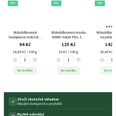
PKU
PKU
PKU
Nízkobílkovinná
Nízkobílkovinná mouka
Nízkobílkovi
bezlepková směs Extra
SUNNY metaX PKU, 500
na pečení 
Krakovská Balviten PKU,
g
Loprofin PKU
94 Kč
125 Kč
142 
500 g
18,80 Kč / 100 g
25 Kč / 100 g
28,40 Kč /
Do košíku
Do košíku
Do koš
Zboží skutečně skladem
✓
Aktuální dostupnost u produktů
Rychlé odeslání