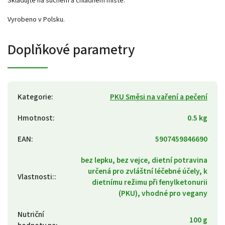
Skladujte na suchém a chladném místě.
Vyrobeno v Polsku.
Doplňkové parametry
Kategorie
:
PKU Směsi na vaření a pečení
Hmotnost
:
0.5 kg
EAN
:
5907459846690
bez lepku, bez vejce, dietní potravina
určená pro zvláštní léčebné účely, k
Vlastnosti:
:
dietnímu režimu při fenylketonurii
(PKU), vhodné pro vegany
Nutriční
100 g