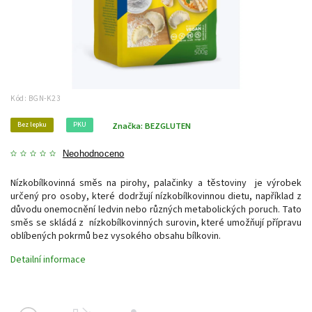
Kód:
BGN-K23
Bez lepku
PKU
Značka:
BEZGLUTEN
Neohodnoceno
Nízkobílkovinná směs na pirohy, palačinky a těstoviny je výrobek
určený pro osoby, které dodržují nízkobílkovinnou dietu, například z
důvodu onemocnění ledvin nebo různých metabolických poruch. Tato
směs se skládá z nízkobílkovinných surovin, které umožňují přípravu
oblíbených pokrmů bez vysokého obsahu bílkovin.
Detailní informace