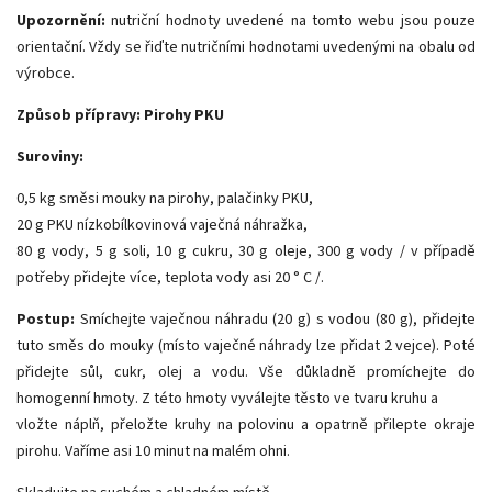
Upozornění:
nutriční hodnoty uvedené na tomto webu jsou pouze
orientační. Vždy se řiďte nutričními hodnotami uvedenými na obalu od
výrobce.
Způsob přípravy: P
irohy PKU
Suroviny:
0,5 kg směsi mouky na pirohy, palačinky PKU,
20 g PKU nízkobílkovinová vaječná náhražka,
80 g vody, 5 g soli, 10 g cukru, 30 g oleje, 300 g vody / v případě
potřeby přidejte více, teplota vody asi 20 ° C /.
Postup:
Smíchejte vaječnou náhradu (20 g) s vodou (80 g), přidejte
tuto směs do mouky (místo vaječné náhrady lze přidat 2 vejce). Poté
přidejte sůl, cukr, olej a vodu. Vše důkladně promíchejte do
homogenní hmoty. Z této hmoty vyválejte těsto ve tvaru kruhu a
vložte náplň, přeložte kruhy na polovinu a opatrně přilepte okraje
pirohu. Vaříme asi 10 minut na malém ohni.