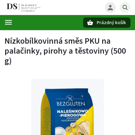
Prázdný košík
Hledat
Nízkobílkovinná směs PKU na
palačinky, pirohy a těstoviny (500
g)