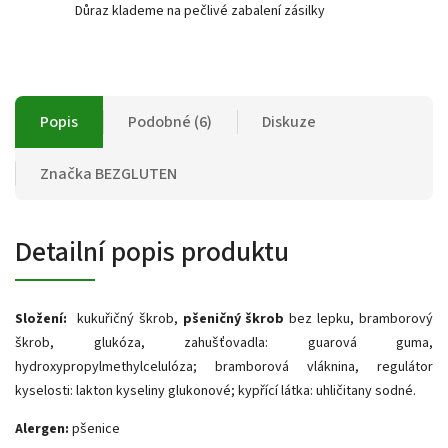
Důraz klademe na pečlivé zabalení zásilky
Popis
Podobné (6)
Diskuze
Značka
BEZGLUTEN
Detailní popis produktu
Složení:
kukuřičný škrob,
pšeničný škrob
bez lepku, bramborový
škrob, glukóza, zahušťovadla: guarová guma,
hydroxypropylmethylcelulóza; bramborová vláknina, regulátor
kyselosti: lakton kyseliny glukonové; kypřící látka: uhličitany sodné.
Alergen:
pšenice