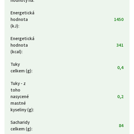
hodnoty na
:
Energetická
hodnota
1450
(kJ)
:
Energetická
hodnota
341
(kcal)
:
Tuky
0,4
celkem (g)
:
Tuky - z
toho
nasycené
0,2
mastné
kyseliny (g)
:
Sacharidy
84
celkem (g)
: