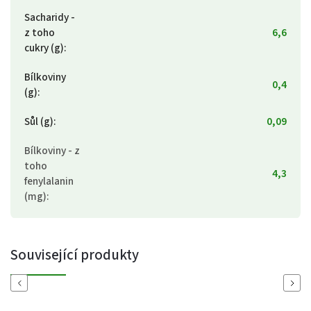
Sacharidy -
z toho
6,6
cukry (g)
:
Bílkoviny
0,4
(g)
:
Sůl (g)
:
0,09
Bílkoviny - z
toho
4,3
fenylalanin
(mg)
:
Související produkty
Previous
Next