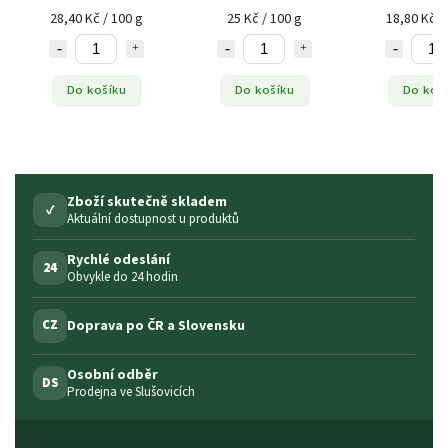
28,40 Kč / 100 g
25 Kč / 100 g
18,80 Kč /
Do košíku
Do košíku
Do koš
Zboží skutečně skladem
✓
Aktuální dostupnost u produktů
Rychlé odeslání
24
Obvykle do 24 hodin
Doprava po ČR a Slovensku
CZ
Osobní odběr
DS
Prodejna ve Slušovicích