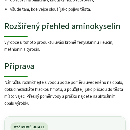
do těsta na palačinky, knedlíky nebo těstoviny,
všude tam, kde vejce slouží jako pojivo těsta.
Rozšířený přehled aminokyselin
Výrobce u tohoto produktu uvádí kromě fenylalaninu i leucin,
methionin a tyrosin.
Příprava
Náhražku rozmíchejte s vodou podle poměru uvedeného na obalu,
dokud nezískáte hladkou hmotu, a použijte ji jako přísadu do těsta
místo vajec. Přesný poměr vody a prášku najdete na aktuálním
obalu výrobku.
VÝŽIVOVÉ ÚDAJE