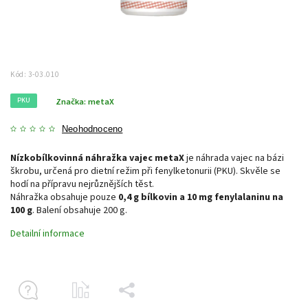
Kód:
3-03.010
PKU
Značka:
metaX
Neohodnoceno
Nízkobílkovinná náhražka vajec metaX
je náhrada vajec na bázi
škrobu, určená pro dietní režim při fenylketonurii (PKU). Skvěle se
hodí na přípravu nejrůznějších těst.
Náhražka obsahuje pouze
0,4 g bílkovin a 10 mg fenylalaninu na
100 g
. Balení obsahuje 200 g.
Detailní informace