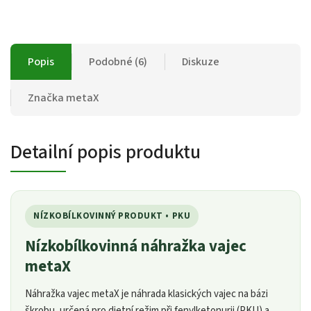
Popis
Podobné (6)
Diskuze
Značka
metaX
Detailní popis produktu
NÍZKOBÍLKOVINNÝ PRODUKT • PKU
Nízkobílkovinná náhražka vajec
metaX
Náhražka vajec metaX je náhrada klasických vajec na bázi
škrobu, určená pro dietní režim při fenylketonurii (PKU) a