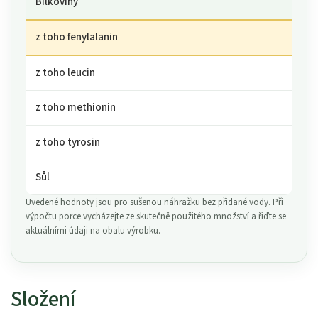
Bílkoviny
z toho fenylalanin
z toho leucin
z toho methionin
z toho tyrosin
Sůl
Uvedené hodnoty jsou pro sušenou náhražku bez přidané vody. Při
výpočtu porce vycházejte ze skutečně použitého množství a řiďte se
aktuálními údaji na obalu výrobku.
Složení