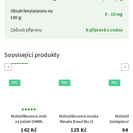
Obsah fenylalaninu na
0 - 10 mg
100 g
:
Způsob přípravy
:
K přípravě s vodou
Související produkty
Previous
Next
PKU
PKU
PKU
Nízkobílkovinná směs
Nízkobílkovinná mouka
Nízkobílko
na pečení DAMIN
Mevalia Bread Mix (500
bezlepková sm
Loprofin PKU, 500 g
g)
Krakovská Balv
142 Kč
125 Kč
94 K
500 g