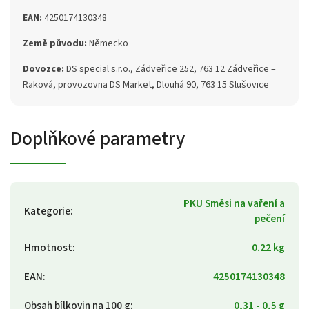
EAN:
4250174130348
Země původu:
Německo
Dovozce:
DS special s.r.o., Zádveřice 252, 763 12 Zádveřice –
Raková, provozovna DS Market, Dlouhá 90, 763 15 Slušovice
Doplňkové parametry
PKU Směsi na vaření a
Kategorie
:
pečení
Hmotnost
:
0.22 kg
EAN
:
4250174130348
Obsah bílkovin na 100 g
:
0,31 - 0,5 g